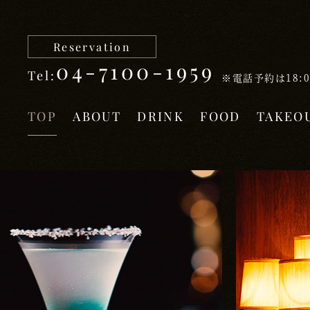
TOP
ABOUT
DRINK
FOOD
TAKE
Reservation
04-7100-1959
Tel:
※電話予約は18:0
TOP
ABOUT
DRINK
FOOD
TAKEO