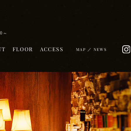
OUT
FLOOR
ACCESS
MAP
NEWS
T
0～
UT
FLOOR
ACCESS
MAP
NEWS